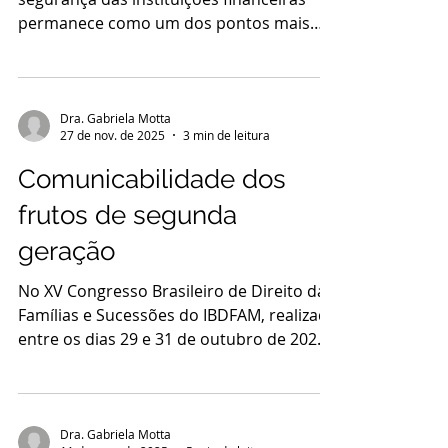
permanece como um dos pontos mais
sensíveis da tutela do consumidor no
ambiente digital. Os dados mais recentes
confirmam que, apesar dos avanços
tecnológicos, os mecanismos de
Dra. Gabriela Motta
27 de nov. de 2025
3 min de leitura
prevenção adotados pelo setor
continuam insuficientes para conter a
Comunicabilidade dos
crescente onda de fraudes. De acordo
frutos de segunda
com relatório da Serasa Experian (2025), o
Brasil registrou 6.937.832 tentativas de
geração
fraude apenas no primeiro semestre de
202
No XV Congresso Brasileiro de Direito das
Famílias e Sucessões do IBDFAM, realizado
entre os dias 29 e 31 de outubro de 2025,
na comarca de Belo Horizonte/MG, uma
das explanações tratou sobre os limites
da cláusula de incomunicabilidade em
relação aos subprodutos de bens
Dra. Gabriela Motta