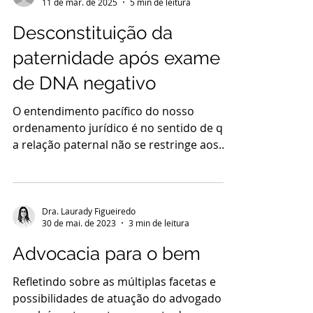
11 de mar. de 2025
5 min de leitura
particulares no regime da comunhão
parcial de bens. Como se sabe, o regime
Desconstituição da
da comunhão parcial de bens estabelece
paternidade após exame
o compartilhamento, em igual proporção,
dos bens adquiridos após a celebração do
de DNA negativo
casamento c
O entendimento pacífico do nosso
ordenamento jurídico é no sentido de que
a relação paternal não se restringe aos
casos em que há vínculo...
Dra. Laurady Figueiredo
30 de mai. de 2023
3 min de leitura
Advocacia para o bem
Refletindo sobre as múltiplas facetas e
possibilidades de atuação do advogado