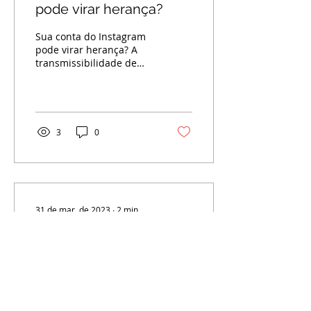
pode virar herança?
Sua conta do Instagram
pode virar herança? A
transmissibilidade de
contas do Instagram
como componente de
acervo hereditário digital
é um...
3
0
31 de mar. de 2023
∙
2
min
O exemplo de Glória
Maria sobre a eleição de
tutor dos filhos menores
O tutor terá o papel de
por meio de testamento
gestor geral dos
interesses do tutelado