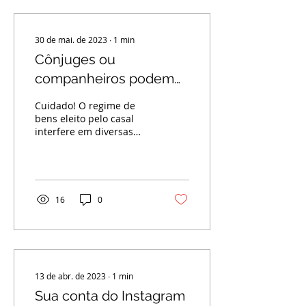
30 de mai. de 2023
∙
1
min
Cônjuges ou
companheiros podem
ser sócios em uma
Cuidado! O regime de
mesma empresa?
bens eleito pelo casal
interfere em diversas
questões, inclusive, na
possível vedação de
firmarem contrato de...
16
0
13 de abr. de 2023
∙
1
min
Sua conta do Instagram