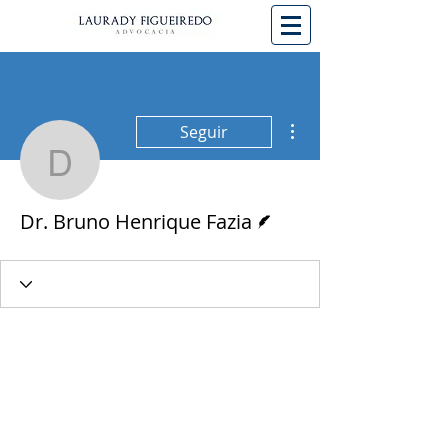
Mais ações
Seguir
Dr. Bruno Henrique Fazi
Escritor
Dr. Bruno Henrique Fazia