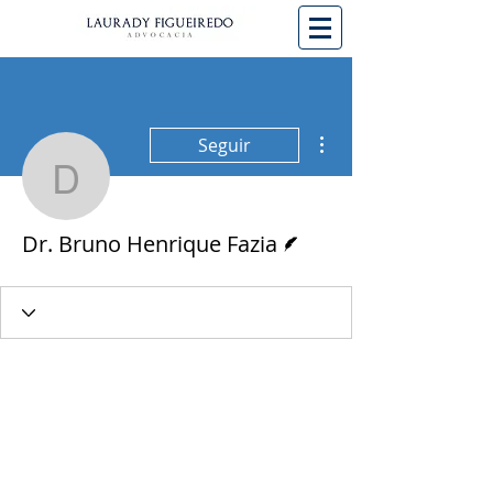
Mais ações
Seguir
Dr. Bruno Henrique Fazi
Escritor
Dr. Bruno Henrique Fazia